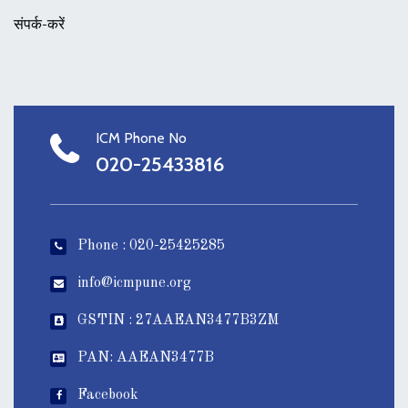
संपर्क-करें
ICM Phone No
020-25433816
Phone : 020-25425285
info@icmpune.org
GSTIN : 27AAEAN3477B3ZM
PAN: AAEAN3477B
Facebook