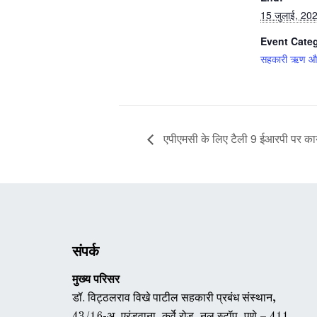
15 जुलाई, 20
Event Cate
सहकारी ऋण और 
एपीएमसी के लिए टैली 9 ईआरपी पर कार
संपर्क
मुख्य परिसर
डॉ. विट्ठलराव विखे पाटील सहकारी प्रबंध संस्थान,
43/16-अ, एरंडवाना, कर्वे रोड, नल स्टॉप, पुणे – 411