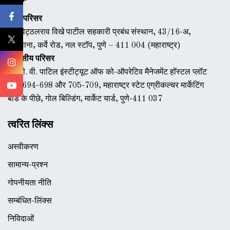
मुख्य परिसर
डॉ. विट्ठलराव विखे पाटील सहकारी प्रबंध संस्थान, 43/16-अ,
एरंडवाना, कर्वे रोड, नल स्टॉप, पुणे – 411 004 (महाराष्ट्र)
आवासीय परिसर
डॉ. वी. वी. पाटिल इंस्टीट्यूट ऑफ को-ऑपरेटिव मैनेजमेंट हॉस्टल प्लॉट
नंबर 694-698 और 705-709, महाराष्ट्र स्टेट एग्रीकल्चर मार्केटिंग
बोर्ड के पीछे, गोल बिल्डिंग, मार्केट यार्ड, पुणे-411 037
त्वरित लिंक्स
अस्वीकरण
सामान्य-प्रश्न
गोपनीयता नीति
सम्बंधित-लिंक्स
निविदाओं