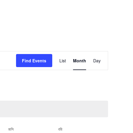
Event
Find Events
List
Month
Day
Views
Navigation
शनि
रवि