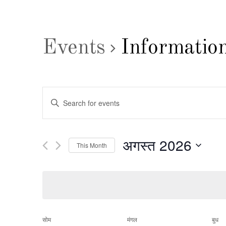
Events
Informatio
Events
Enter
Search
Keyword.
Search
and
अगस्त 2026
This Month
for
Views
Select
Events
date.
by
Navigation
Keyword.
सोम
मंगल
बुध