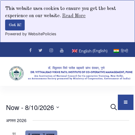
This website uses cookies to ensure you get the best
experience on our website.
Read More
Got it!
Powered by WebsitePolicies
English
English
हिन्दी
(
)
Even
Now
 - 
8/10/2026
Ev
Search
List
Select
Vi
Sear
अगस्त 2026
date.
Nav
बुध
5 अगस्त
-
7 अगस्त