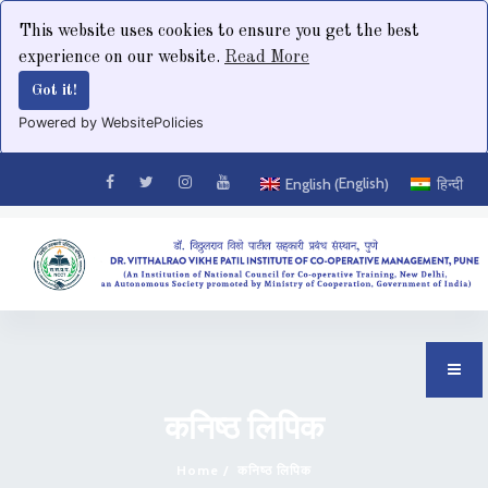
This website uses cookies to ensure you get the best
experience on our website.
Read More
Got it!
Powered by WebsitePolicies
English
English
हिन्दी
(
)
कनिष्‍ठ लिपिक
Home
कनिष्‍ठ लिपिक